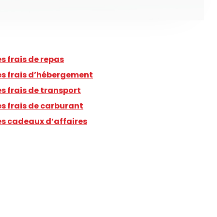
es frais de repas
es frais d’hébergement
es frais de transport
es frais de carburant
es cadeaux d’affaires