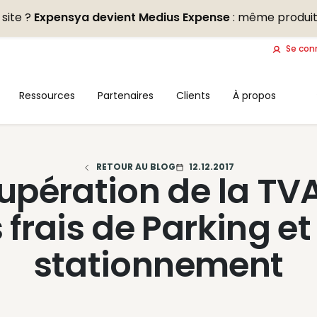
site ?
Expensya devient Medius Expense
: même produit
Se con
Ressources
Partenaires
Clients
À propos
RETOUR AU BLOG
12.12.2017
upération de la TVA
s frais de Parking et
stationnement