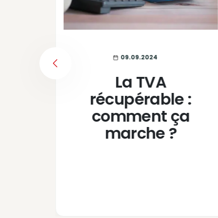
09.09.2024
PREVIOUS
s
La TVA
 :
récupérable :
 et
comment ça
nt
marche ?