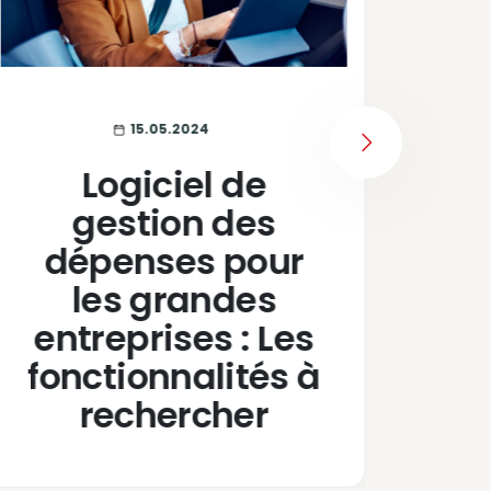
15.05.2024
NEXT
Logiciel de
gestion des
dépenses pour
E
les grandes
entreprises : Les
r
fonctionnalités à
pr
rechercher