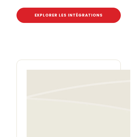
EXPLORER LES INTÉGRATIONS
Découvrez comment l'IA
optimise les processus de
dépenses et voyages
professionnels.
Explorez l'impact de l'IA sur la
gestion des dépenses
professionnelles dans notre
webinaire exclusif. Automatisation,
détection de la fraude, analyse