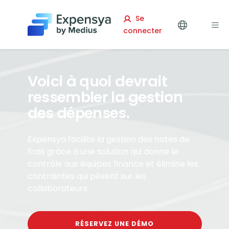
Expensya
Se
connecter
Voici à quoi devrait
ressembler la gestion
des dépenses.
Expensya facilite la gestion des notes de
frais grâce à une solution qui donne le
contrôle aux équipes finance et élimine les
contraintes qui pèsent sur les
collaborateurs.
RÉSERVEZ UNE DÉMO