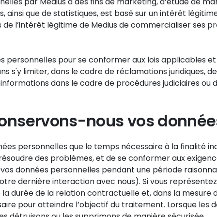
nelles par Medius à des fins de marketing, d’étude de mar
nsi que de statistiques, est basé sur un intérêt légitime.
de l’intérêt légitime de Medius de commercialiser ses pro
s personnelles pour se conformer aux lois applicables e
ans s'y limiter, dans le cadre de réclamations juridiques, 
informations dans le cadre de procédures judiciaires ou de
nservons-nous vos données
ées personnelles que le temps nécessaire à la finalité i
résoudre des problèmes, et de se conformer aux exigences 
r vos données personnelles pendant une période raisonna
otre dernière interaction avec nous). Si vous représentez
a durée de la relation contractuelle et, dans la mesure d
aire pour atteindre l’objectif du traitement. Lorsque le
les détruisons ou les supprimons de manière sécurisée.