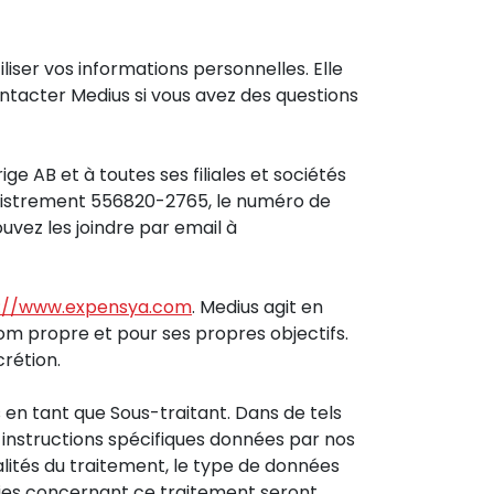
iser vos informations personnelles. Elle
ntacter Medius si vous avez des questions
e AB et à toutes ses filiales et sociétés
registrement 556820-2765, le numéro de
uvez les joindre par email à
s://www.expensya.com
. Medius agit en
nom propre et pour ses propres objectifs.
crétion.
 en tant que Sous-traitant. Dans de tels
instructions spécifiques données par nos
nalités du traitement, le type de données
rties concernant ce traitement seront