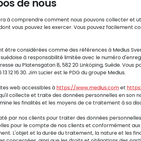
opos de nous
dera à comprendre comment nous pouvons collecter et util
 dont vous pouvez les exercer. Vous pouvez facilement co
ent être considérées comme des références à Medius Sverig
été suédoise à responsabilité limitée avec le numéro d'en
dresse au Platensgatan 8, 582 20 Linköping, Suède. Vous po
13 12 16 30. Jim Lucier est le PDG du groupe Medius.
 sites web accessibles à
https://www.medius.com
et
http
u'il collecte et traite des données personnelles en son 
rmine les finalités et les moyens de ce traitement à sa dis
té par nos clients pour traiter des données personnelles
lles pour le compte de nos clients et conformément aux 
nt. L'objet et la durée du traitement, la nature et les fi
s concernées, ainsi que les droits et obligations des pa