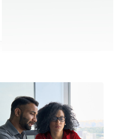
Nos formations sont référencées
dans le Datadock et sont conformes
aux pré-requis exigés par la loi en
matière de formation.