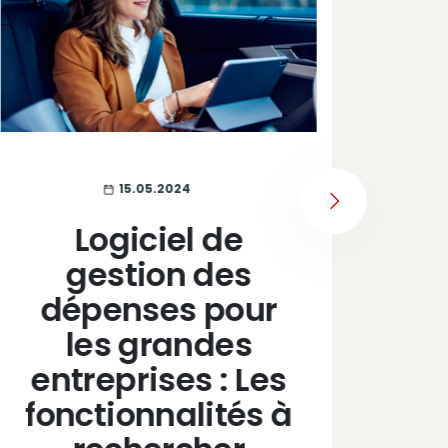
15.05.2024
NEXT
Logiciel de
gestion des
dépenses pour
E
les grandes
entreprises : Les
r
fonctionnalités à
pr