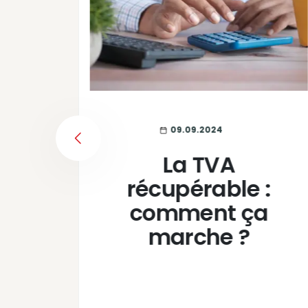
09.09.2024
PREVIOUS
s
La TVA
 :
récupérable :
 et
comment ça
nt
marche ?