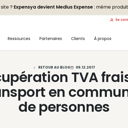
site ?
Expensya devient Medius Expense
: même produit
Se con
Ressources
Partenaires
Clients
À propos
RETOUR AU BLOG
05.12.2017
upération TVA frai
ansport en commun
de personnes