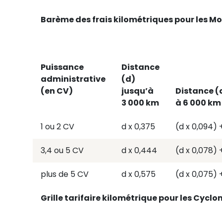
Barème des frais kilométriques pour les M
Puissance
Distance
administrative
(d)
(en CV)
jusqu’à
Distance (
3 000 km
à 6 000 km
1 ou 2 CV
d x 0,375
(d x 0,094) 
3,4 ou 5 CV
d x 0,444
(d x 0,078) 
plus de 5 CV
d x 0,575
(d x 0,075) 
Grille tarifaire kilométrique pour les Cycl