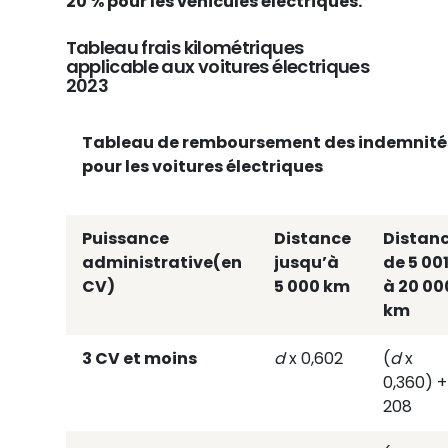
20 % pour les véhicules électriques.
Tableau frais kilométriques
applicable aux voitures électriques
2023
Tableau de remboursement des indemnités
pour les voitures électriques
Puissance
Distance
Distan
administrative(en
jusqu’à
de 5 00
CV)
5 000 km
à 20 00
km
3 CV et moins
d
x 0,602
(
d
x
0,360) +
208