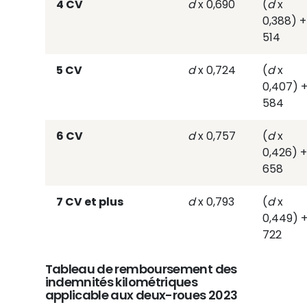
4 CV
d
x 0,690
(
d
x
0,388) +
514
5 CV
d
x 0,724
(
d
x
0,407) +
584
6 CV
d
x 0,757
(
d
x
0,426) +
658
7 CV et plus
d
x 0,793
(
d
x
0,449) +
722
Tableau de remboursement des
indemnités kilométriques
applicable aux deux-roues 2023