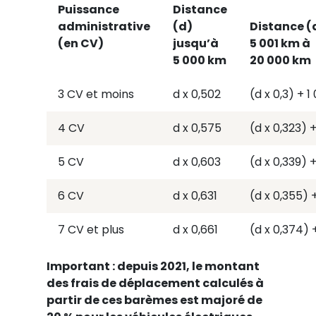
Puissance
Distance
administrative
(d)
Distance (
(en CV)
jusqu’à
5 001 km à
5 000 km
20 000 km
3 CV et moins
d x 0,502
(d x 0,3) + 1
4 CV
d x 0,575
(d x 0,323) +
5 CV
d x 0,603
(d x 0,339) +
6 CV
d x 0,631
(d x 0,355) +
7 CV et plus
d x 0,661
(d x 0,374) 
Important : depuis 2021, le montant
des frais de déplacement calculés à
partir de ces barèmes est majoré de