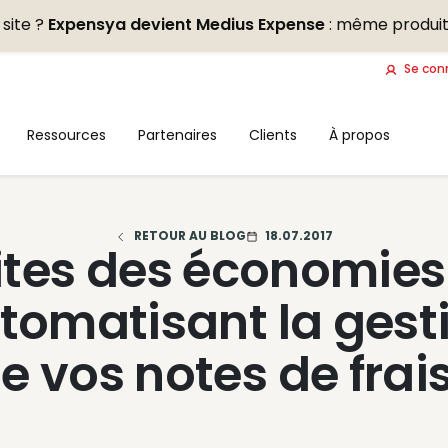
site ?
Expensya devient Medius Expense
: même produit
Se con
Ressources
Partenaires
Clients
À propos
RETOUR AU BLOG
18.07.2017
ites des économies
tomatisant la gest
e vos notes de frais