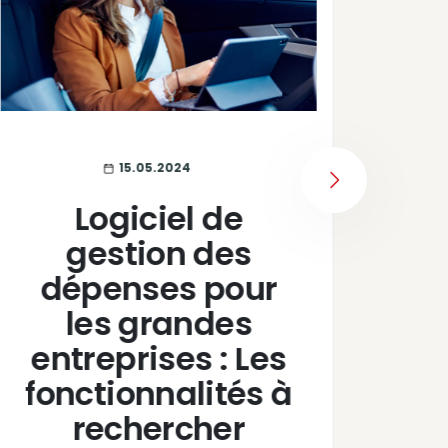
15.05.2024
NEXT
Logiciel de
gestion des
dépenses pour
E
les grandes
entreprises : Les
r
fonctionnalités à
pr
rechercher