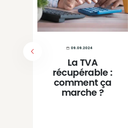
09.09.2024
PREVIOUS
s
La TVA
 :
récupérable :
 et
comment ça
nt
marche ?