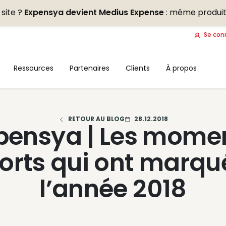
site ?
Expensya devient Medius Expense
: même produit
Se con
Ressources
Partenaires
Clients
À propos
RETOUR AU BLOG
28.12.2018
pensya | Les mome
forts qui ont marqu
l’année 2018