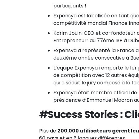
participants !
Expensya est labellisée en tant que
compétitivité mondial Finance Inn
Karim Jouini CEO et co-fondateur
Entrepreneur” au 77ème ISP à Dub
Expensya a représenté la France a
deuxième année consécutive à Bue
L’équipe Expensya remporte le 1er 
de compétition avec 12 autres équi
qui a séduit le jury composé à la fo
Expensya était membre officiel de l
présidence d’Emmanuel Macron aux
#Sucess Stories :
Cl
Plus de
200.000 utilisateurs
gèrent leu
60 pays et en 8 langues différentes.