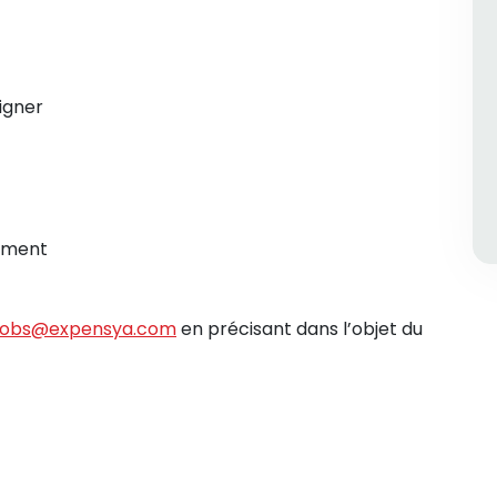
igner
ement
jobs@expensya.com
en précisant dans l’objet du