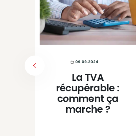
09.09.2024
PREVIOUS
s
La TVA
 :
récupérable :
 et
comment ça
nt
marche ?