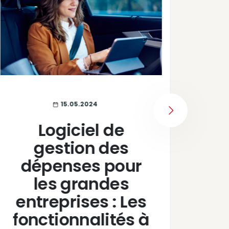
15.05.2024
NEXT
Logiciel de
gestion des
dépenses pour
E
les grandes
entreprises : Les
r
fonctionnalités à
pr