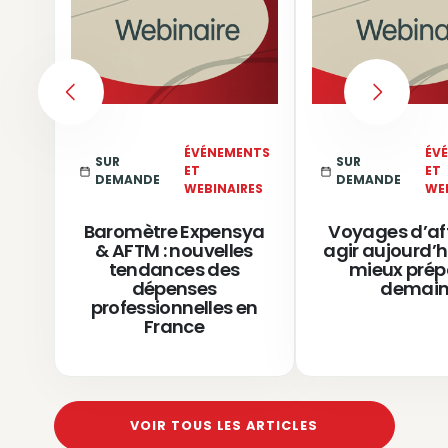
PREVIOUS
NEXT
ÉVÉNEMENTS
ÉV
SUR
SUR
ET
ET
DEMANDE
DEMANDE
WEBINAIRES
WE
Baromètre Expensya
Voyages d’aff
& AFTM : nouvelles
agir aujourd’h
tendances des
mieux prép
dépenses
demai
professionnelles en
France
VOIR TOUS LES ARTICLES