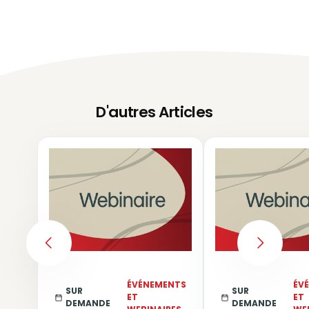
D'autres Articles
PREVIOUS
NEXT
ÉVÉNEMENTS
ÉV
SUR
SUR
ET
ET
DEMANDE
DEMANDE