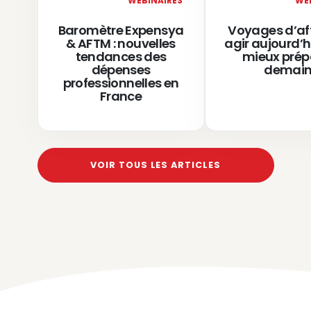
WEBINAIRES
WE
Baromètre Expensya
Voyages d’aff
& AFTM : nouvelles
agir aujourd’h
tendances des
mieux prép
dépenses
demai
professionnelles en
France
VOIR TOUS LES ARTICLES