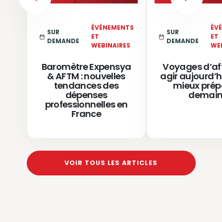
PREVIOUS
NEXT
ÉVÉNEMENTS
ÉV
SUR
SUR
ET
ET
DEMANDE
DEMANDE
WEBINAIRES
WE
Baromètre Expensya
Voyages d’aff
& AFTM : nouvelles
agir aujourd’h
tendances des
mieux prép
dépenses
demai
professionnelles en
France
VOIR TOUS LES ARTICLES