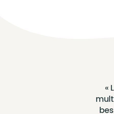
« 
multi
bes