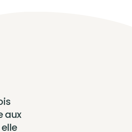
ois
te aux
elle