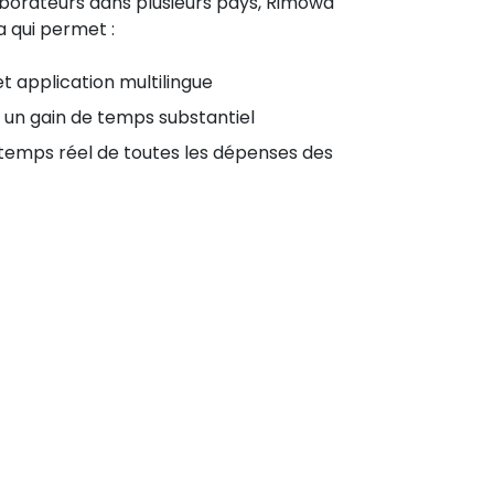
laborateurs dans plusieurs pays, Rimowa
a qui permet :
t application multilingue
t un gain de temps substantiel
n temps réel de toutes les dépenses des