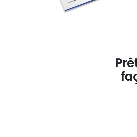
Prê
fa