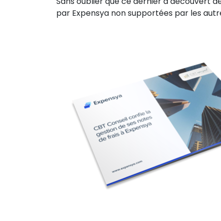
Sans oublier que ce dernier a découvert d
par Expensya non supportées par les autre