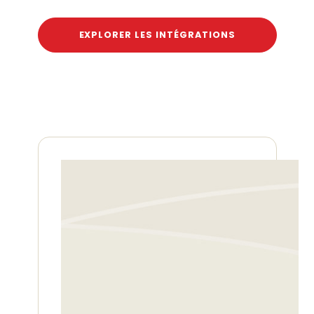
EXPLORER LES INTÉGRATIONS
Découvrez comment l'IA
optimise les processus de
dépenses et voyages
professionnels.
Explorez l'impact de l'IA sur la
gestion des dépenses
professionnelles dans notre
webinaire exclusif. Automatisation,
détection de la fraude, analyse