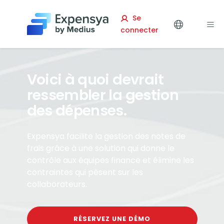
Expensya
Se
connecter
Voici à quoi devrait
ressembler la gestion
des dépenses.
Expensya facilite la gestion des notes de
frais grâce à une solution qui donne le
contrôle aux équipes finance et élimine les
contraintes qui pèsent sur les
collaborateurs.
RÉSERVEZ UNE DÉMO