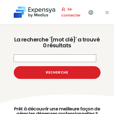
Expensya
Se
connecter
La recherche '{mot clé}' a trouvé
0 résultats
Terme de recherche
RECHERCHE
Prêt à découvrir une meilleure façon de
gérer les dépenses professionnelles ?