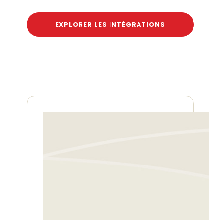
EXPLORER LES INTÉGRATIONS
Découvrez comment l'IA
optimise les processus de
dépenses et voyages
professionnels.
Explorez l'impact de l'IA sur la
gestion des dépenses
professionnelles dans notre
webinaire exclusif. Automatisation,
détection de la fraude, analyse