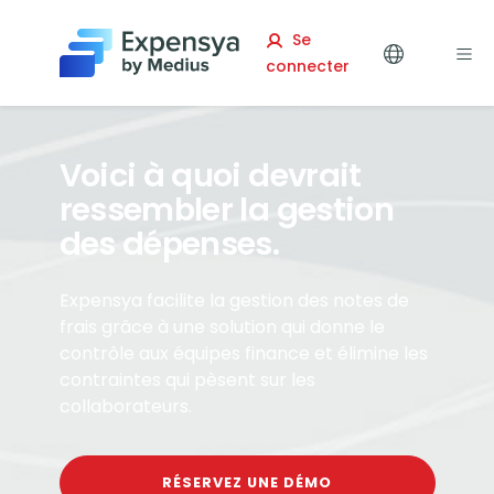
Expensya
Se
connecter
Voici à quoi devrait
ressembler la gestion
des dépenses.
Expensya facilite la gestion des notes de
frais grâce à une solution qui donne le
contrôle aux équipes finance et élimine les
contraintes qui pèsent sur les
collaborateurs.
RÉSERVEZ UNE DÉMO